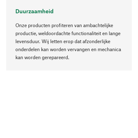
Duurzaamheid
Onze producten profiteren van ambachtelijke
productie, weldoordachte functionaliteit en lange
levensduur. Wij letten erop dat afzonderlijke
onderdelen kan worden vervangen en mechanica
Naar boven
kan worden gerepareerd.
Bewust
Bij onze productkeuze staat de duurzaamheid
centraal. Wij kiezen voor natuurlijke
bestanddelen en materialen, die kunnen worden
verzorgd, evenals op een efficiënt gebruik van
hulpbronnen en sociaal aanvaardbare productie.