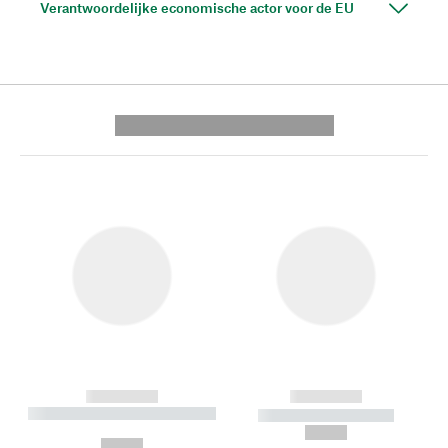
Verantwoordelijke economische actor voor de EU
---------- --------------
------------
------------
----------- ----------- --------
----------- -----------
---
--,-- €
--,-- €