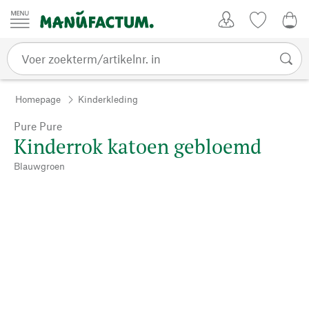
Passer au contenu
Account
Kijklijst
0,0
Homepage
Kinderkleding
Pure Pure
Kinderrok katoen gebloemd
Blauwgroen