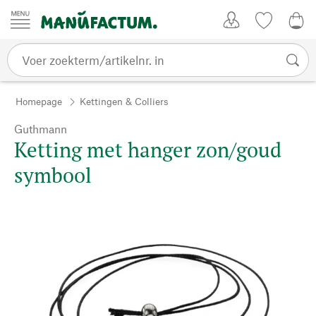
Passer au contenu
Account
Kijklijst
0,0
Homepage
Kettingen & Colliers
Guthmann
Ketting met hanger zon/goud
symbool