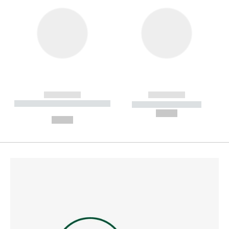
------------
------------
----------- ----------- --------
----------- -----------
---
--,-- €
--,-- €