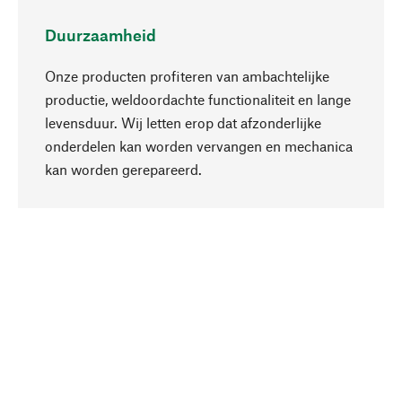
Duurzaamheid
Onze producten profiteren van ambachtelijke
productie, weldoordachte functionaliteit en lange
levensduur. Wij letten erop dat afzonderlijke
onderdelen kan worden vervangen en mechanica
Naar boven
kan worden gerepareerd.
Bewust
Bij onze productkeuze staat de duurzaamheid
centraal. Wij kiezen voor natuurlijke
bestanddelen en materialen, die kunnen worden
verzorgd, evenals op een efficiënt gebruik van