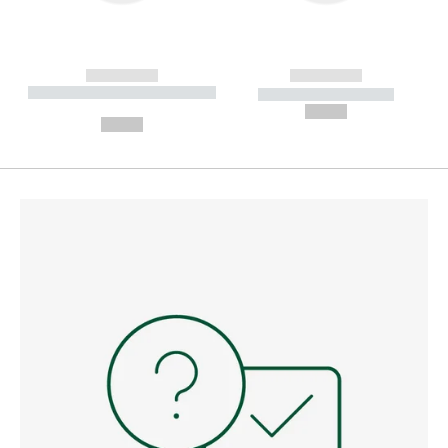
------------
------------
----------- ----------- --------
----------- -----------
---
--,-- €
--,-- €