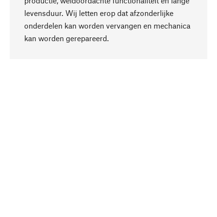
productie, weldoordachte functionaliteit en lange
levensduur. Wij letten erop dat afzonderlijke
onderdelen kan worden vervangen en mechanica
Naar boven
kan worden gerepareerd.
Bewust
Bij onze productkeuze staat de duurzaamheid
centraal. Wij kiezen voor natuurlijke
bestanddelen en materialen, die kunnen worden
verzorgd, evenals op een efficiënt gebruik van
hulpbronnen en sociaal aanvaardbare productie.