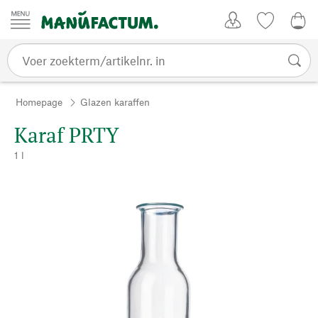
Passer au contenu
Account
Kijklijst
0,0
Homepage
Glazen karaffen
Karaf PRTY
1 l