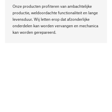
Onze producten profiteren van ambachtelijke
productie, weldoordachte functionaliteit en lange
levensduur. Wij letten erop dat afzonderlijke
onderdelen kan worden vervangen en mechanica
Naar boven
kan worden gerepareerd.
Bewust
Bij onze productkeuze staat de duurzaamheid
centraal. Wij kiezen voor natuurlijke
bestanddelen en materialen, die kunnen worden
verzorgd, evenals op een efficiënt gebruik van
hulpbronnen en sociaal aanvaardbare productie.