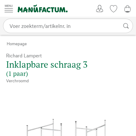
Passer au contenu
Account
Kijklijst
0,0
Homepage
Richard Lampert
Inklapbare schraag 3
(1 paar)
Verchroomd