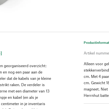
Productinformat
l
Artikel numme
Alleen voor ge
en georganiseerd overzicht:
stekkerverbin
n en nog een paar aan de
cm. Met 4 paar
er dat de kabels van je kleine
cm. Gewicht 18
trikt raken. De verdeler is
magneet. Niet 
erne met een diameter van 13
Herrnhut batte
pje en kabel (en als je
centimeter in je inventaris