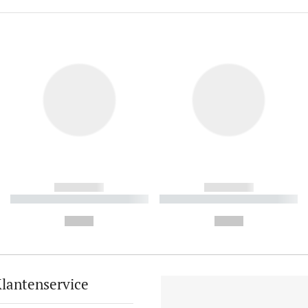
------------
------------
----------- ----------- ----------
----------- ----------- ----------
-
-
--,-- €
--,-- €
lantenservice