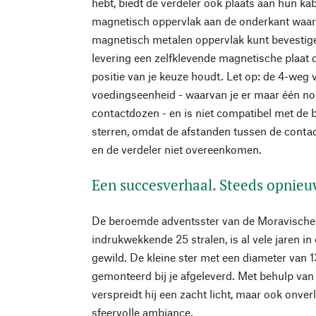
hebt, biedt de verdeler ook plaats aan hun kab
magnetisch oppervlak aan de onderkant waar
magnetisch metalen oppervlak kunt bevestigen
levering een zelfklevende magnetische plaat d
positie van je keuze houdt. Let op: de 4-weg
voedingseenheid - waarvan je er maar één nod
contactdozen - en is niet compatibel met de 
sterren, omdat de afstanden tussen de conta
en de verdeler niet overeenkomen.
Een succesverhaal. Steeds opnieu
De beroemde adventsster van de Moravische 
indrukwekkende 25 stralen, is al vele jaren in 
gewild. De kleine ster met een diameter van 1
gemonteerd bij je afgeleverd. Met behulp va
verspreidt hij een zacht licht, maar ook onverl
sfeervolle ambiance.