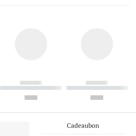
------------
------------
----------- ----------- ----------
----------- ----------- ----------
- -----------
-
--,-- €
--,-- €
Cadeaubon