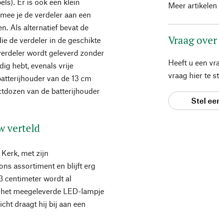
els). Er is ook een klein
Meer artikelen
mee je de verdeler aan een
. Als alternatief bevat de
Vraag over
ie de verdeler in de geschikte
 verdeler wordt geleverd zonder
Heeft u een vr
ig hebt, evenals vrije
vraag hier te 
batterijhouder van de 13 cm
ctdozen van de batterijhouder
Stel ee
w verteld
Kerk, met zijn
ons assortiment en blijft erg
3 centimeter wordt al
n het meegeleverde LED-lampje
icht draagt hij bij aan een