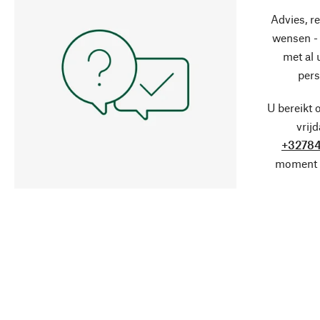
Advies, r
wensen - 
met al
pers
U bereikt 
vrij
+32784
moment