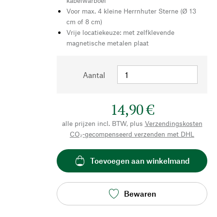
kabelwarboel
Voor max. 4 kleine Herrnhuter Sterne (Ø 13
cm of 8 cm)
Vrije locatiekeuze: met zelfklevende
magnetische metalen plaat
Aantal
14,90 €
alle prijzen incl. BTW, plus
Verzendingskosten
CO₂-gecompenseerd verzenden met DHL
Toevoegen aan winkelmand
Bewaren