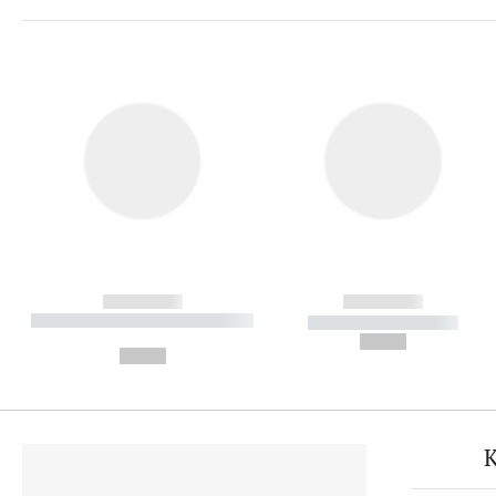
------------
------------
----------- ----------- ----------
----------- -----------
-
--,-- €
--,-- €
K