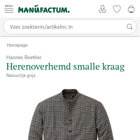
Passer au contenu
Account
Kijklijst
0,0
Homepage
Hannes Roether
Herenoverhemd smalle kraag
Natuurlijk grijs