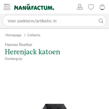
Passer au contenu
Account
Kijklijst
0,0
Homepage
Colberts
Hannes Roether
Herenjack katoen
Donkergrijs