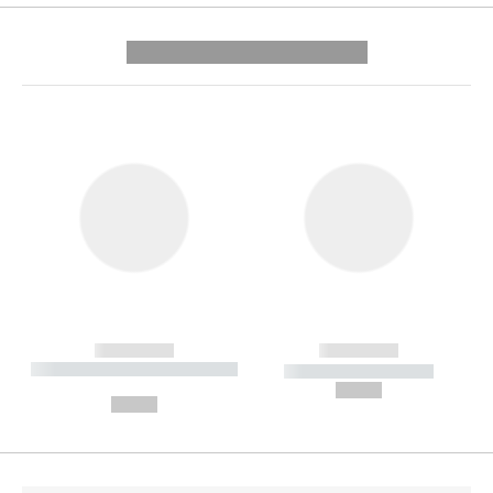
---------- --------------
------------
------------
----------- ----------- --------
----------- -----------
---
--,-- €
--,-- €