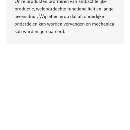
Onze producten profiteren van ambachtelijke
productie, weldoordachte functionaliteit en lange
levensduur. Wij letten erop dat afzonderlijke
onderdelen kan worden vervangen en mechanica
Naar boven
kan worden gerepareerd.
Bewust
Bij onze productkeuze staat de duurzaamheid
centraal. Wij kiezen voor natuurlijke
bestanddelen en materialen, die kunnen worden
verzorgd, evenals op een efficiënt gebruik van
hulpbronnen en sociaal aanvaardbare productie.