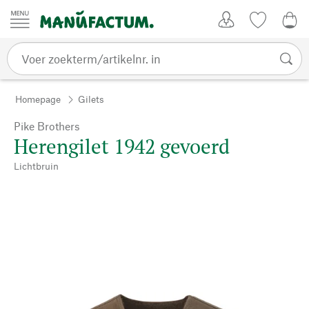
Passer au contenu
Account
Kijklijst
0,0
Homepage
Gilets
Pike Brothers
Herengilet 1942 gevoerd
Lichtbruin