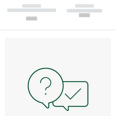
------------
------------
----------- ----------- --------
----------- -----------
---
--,-- €
--,-- €