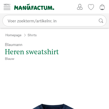
Passer au contenu
Account
Kijklijst
0,0
Homepage
Shirts
Blaumann
Heren sweatshirt
Blauw