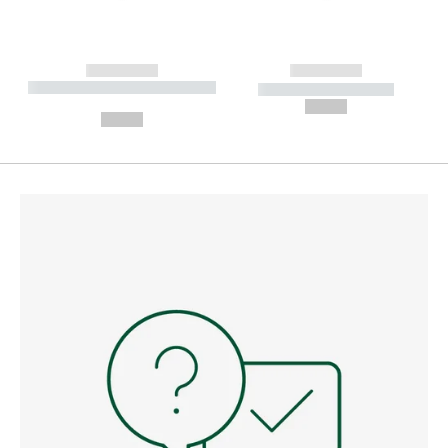
------------
------------
----------- ----------- --------
----------- -----------
---
--,-- €
--,-- €