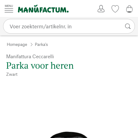
Passer au contenu
Account
Kijklijst
0,0
Homepage
Parka's
Manifattura Ceccarelli
Parka voor heren
Zwart