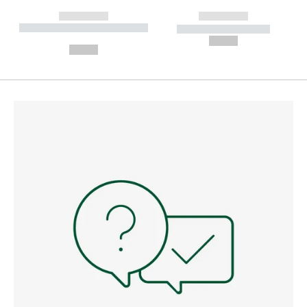
------------
------------
----------- ----------- --------
----------- -----------
---
--,-- €
--,-- €