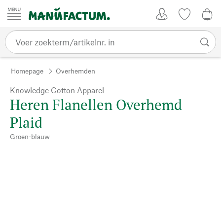
Passer au contenu
Account
Kijklijst
0,0
Homepage
Overhemden
Knowledge Cotton Apparel
Heren Flanellen Overhemd
Plaid
Groen-blauw