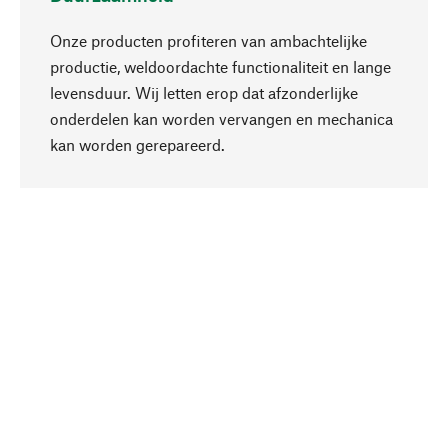
Onze producten profiteren van ambachtelijke
productie, weldoordachte functionaliteit en lange
levensduur. Wij letten erop dat afzonderlijke
onderdelen kan worden vervangen en mechanica
Naar boven
kan worden gerepareerd.
Bewust
Bij onze productkeuze staat de duurzaamheid
centraal. Wij kiezen voor natuurlijke
bestanddelen en materialen, die kunnen worden
verzorgd, evenals op een efficiënt gebruik van
hulpbronnen en sociaal aanvaardbare productie.