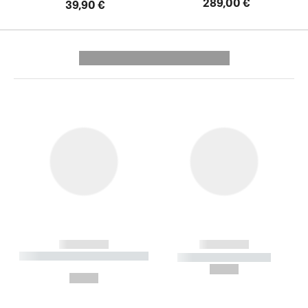
289,00 €
39,90 €
---------- --------------
------------
------------
----------- ----------- --------
----------- -----------
---
--,-- €
--,-- €