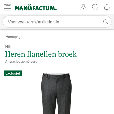
Passer au contenu
Account
Kijklijst
0,0
Homepage
Hiltl
Heren flanellen broek
Antraciet gemêleerd
Exclusief