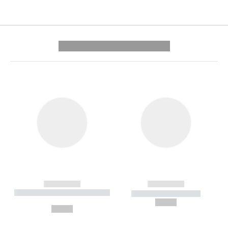
---------- --------------
------------
------------
----------- ----------- --------
----------- -----------
---
--,-- €
--,-- €