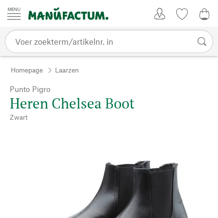
Passer au contenu
Account
Kijklijst
0,0
Homepage
Laarzen
Punto Pigro
Heren Chelsea Boot
Zwart