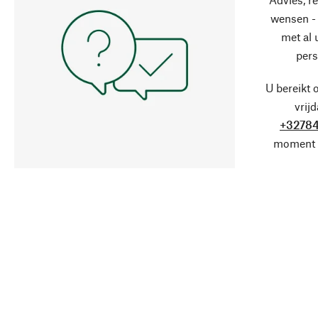
wensen - 
met al
pers
U bereikt 
vrij
+32784
moment