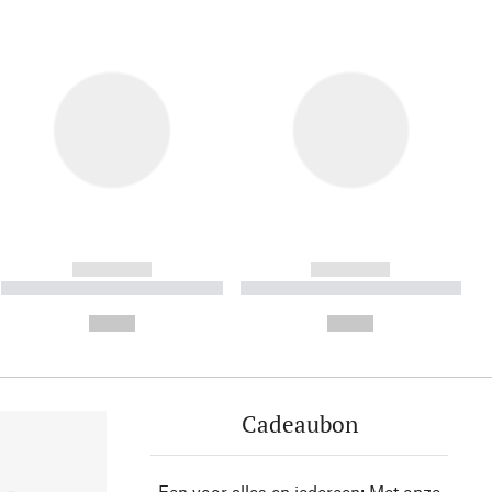
------------
------------
----------- ----------- ----------
----------- ----------- ----------
- -----------
-
--,-- €
--,-- €
Cadeaubon
Een voor alles en iedereen: Met onze