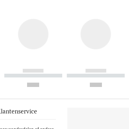
------------
------------
----------- ----------- ----------
----------- ----------- ----------
-
-
--,-- €
--,-- €
lantenservice
eserveonderdelen of andere