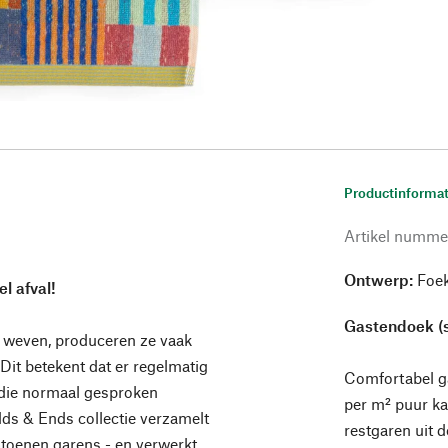
Productinformat
Artikel numme
Ontwerp:
Foek
l afval!
Gastendoek (s
e weven, produceren ze vaak
 Dit betekent dat er regelmatig
Comfortabel ga
 die normaal gesproken
per m² puur ka
ds & Ends collectie verzamelt
restgaren uit d
atoenen garens - en verwerkt