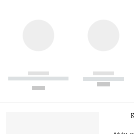
------------
------------
----------- ----------- ----------
----------- -----------
-
--,-- €
--,-- €
K
Advies, r