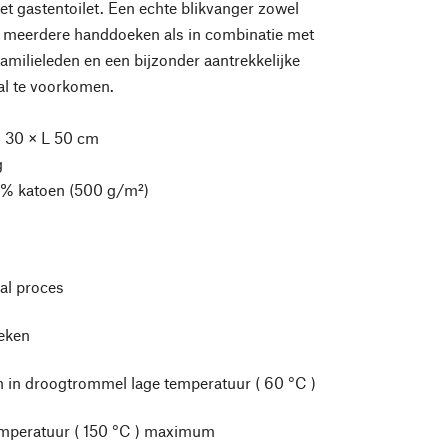
t gastentoilet. Een echte blikvanger zowel
n meerdere handdoeken als in combinatie met
ilieleden en een bijzonder aantrekkelijke
al te voorkomen.
 30 × L 50 cm
g
% katoen (500 g/m²)
l proces
leken
 in droogtrommel lage temperatuur ( 60 °C )
mperatuur ( 150 °C ) maximum