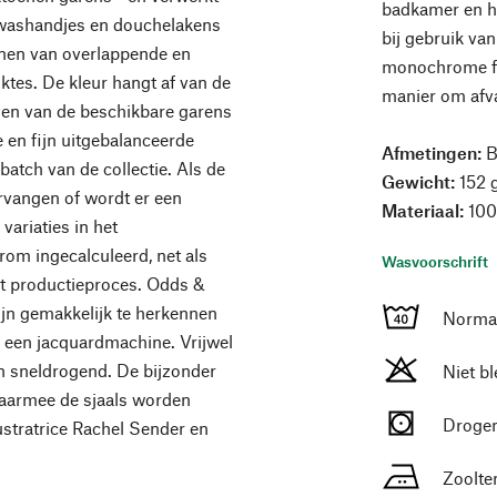
badkamer en he
 washandjes en douchelakens
bij gebruik va
onen van overlappende en
monochrome fam
iktes. De kleur hangt af van de
manier om afv
ven van de beschikbare garens
 en fijn uitgebalanceerde
Afmetingen:
B
atch van de collectie. Als de
Gewicht:
152 
ervangen of wordt er een
Materiaal:
100
ariaties in het
om ingecalculeerd, net als
Wasvoorschrift
het productieproces. Odds &
ijn gemakkelijk te herkennen
Normaa
 een jacquardmachine. Vrijwel
ijn sneldrogend. De bijzonder
Niet b
aarmee de sjaals worden
Drogen
ustratrice Rachel Sender en
Zoolte