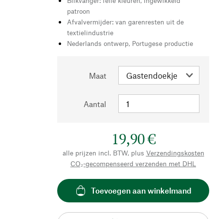
Blikvanger: felle kleuren, ingewikkeld
patroon
Afvalvermijder: van garenresten uit de
textielindustrie
Nederlands ontwerp, Portugese productie
Maat
Aantal
19,90 €
alle prijzen incl. BTW, plus
Verzendingskosten
CO₂-gecompenseerd verzenden met DHL
Toevoegen aan winkelmand