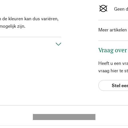
Geen d
 de kleuren kan dus variëren,
ogelijk zijn.
Meer artikelen
Vraag over
Heeft u een vr
vraag hier te 
Stel ee
---------- --------------