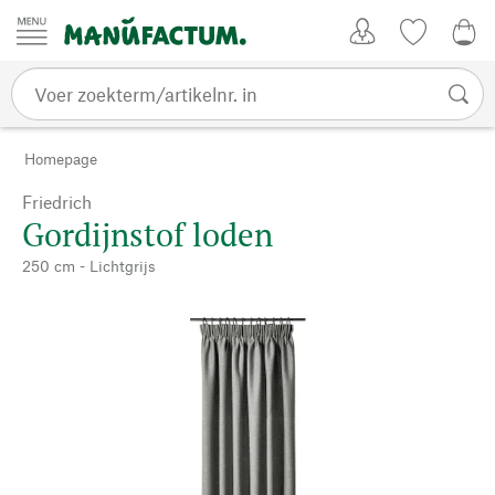
Passer au contenu
Account
Kijklijst
0,0
Homepage
Friedrich
Gordijnstof loden
250 cm - Lichtgrijs