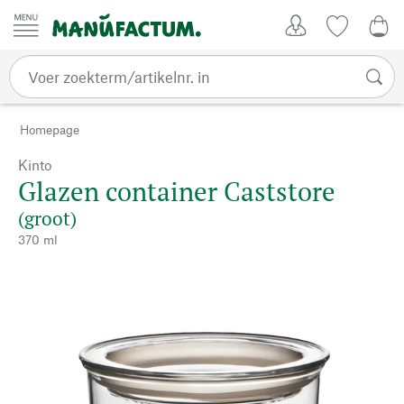
Passer au contenu
Account
Kijklijst
0,0
Homepage
Kinto
Glazen container Caststore
(groot)
370 ml