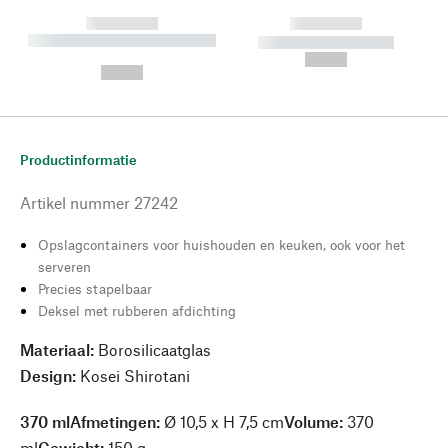
------------
------------
----------- ----------- --------
----------- -----------
---
--,-- €
--,-- €
Productinformatie
Artikel nummer
27242
Opslagcontainers voor huishouden en keuken, ook voor het
serveren
Precies stapelbaar
Deksel met rubberen afdichting
Materiaal:
Borosilicaatglas
Design:
Kosei Shirotani
370 mlAfmetingen
:
Ø 10,5 x H 7,5 cm
Volume:
370
ml
Gewicht:
150 g