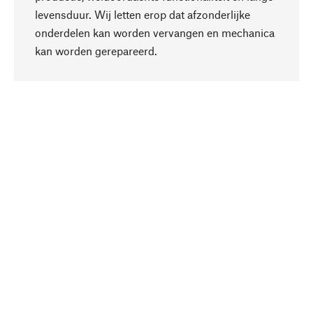
levensduur. Wij letten erop dat afzonderlijke
onderdelen kan worden vervangen en mechanica
Naar boven
kan worden gerepareerd.
Bewust
Bij onze productkeuze staat de duurzaamheid
centraal. Wij kiezen voor natuurlijke
bestanddelen en materialen, die kunnen worden
verzorgd, evenals op een efficiënt gebruik van
hulpbronnen en sociaal aanvaardbare productie.
Geselecteerd