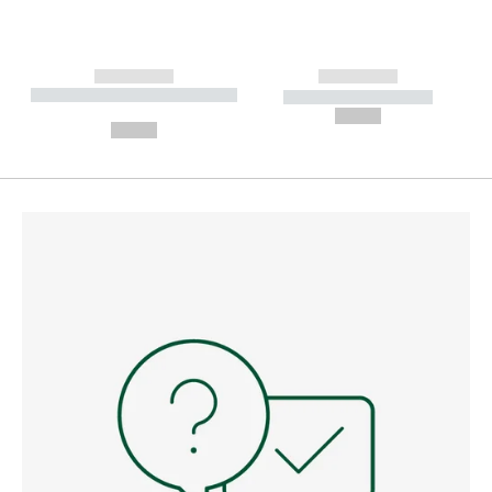
------------
------------
----------- ----------- --------
----------- -----------
---
--,-- €
--,-- €