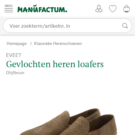
Passer au contenu
Account
Kijklijst
0,0
Homepage
Klassieke Herenschoenen
EVEET
Gevlochten heren loafers
Olijfbruin