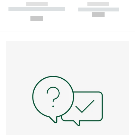
------------
------------
----------- ----------- --------
----------- -----------
---
--,-- €
--,-- €