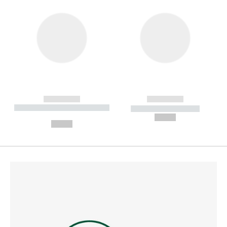
------------
------------
----------- ----------- --------
----------- -----------
---
--,-- €
--,-- €