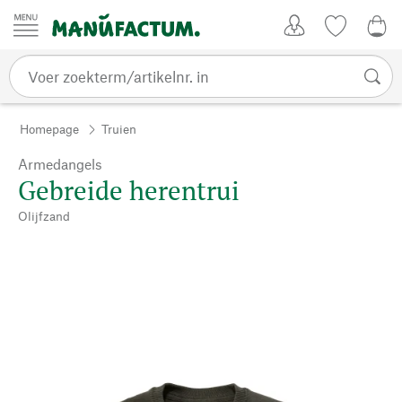
Passer au contenu
Account
Kijklijst
0,0
Homepage
Truien
Armedangels
Gebreide herentrui
Olijfzand