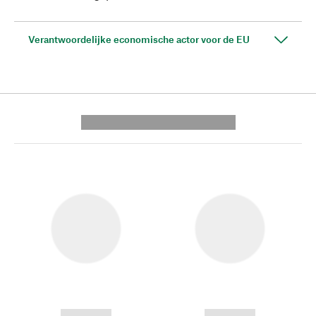
Verantwoordelijke economische actor voor de EU
---------- --------------
------------
------------