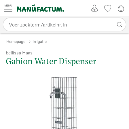
Passer au contenu
Account
Kijklijst
0,0
Homepage
Irrigatie
bellissa Haas
Gabion Water Dispenser