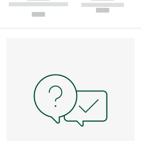
----------- ----------- --------
----------- -----------
---
--,-- €
--,-- €