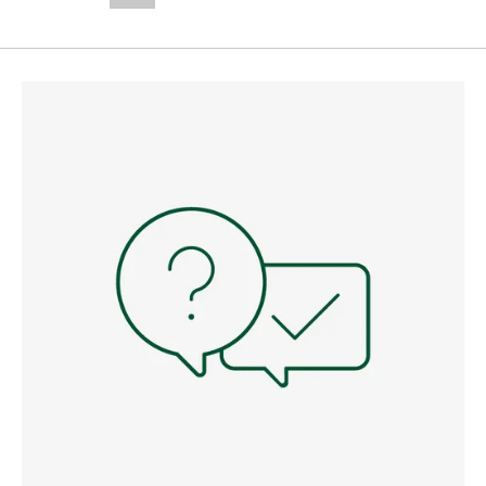
--,-- €