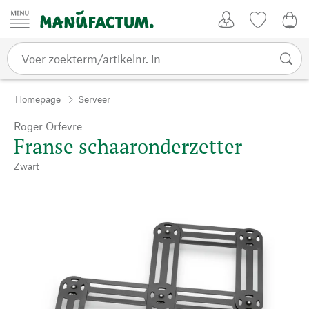
Passer au contenu
Account
Kijklijst
0,0
Homepage
Serveer
Roger Orfevre
Franse schaaronderzetter
Zwart