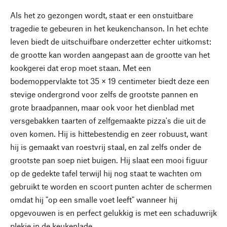
Als het zo gezongen wordt, staat er een onstuitbare
tragedie te gebeuren in het keukenchanson. In het echte
leven biedt de uitschuifbare onderzetter echter uitkomst:
de grootte kan worden aangepast aan de grootte van het
kookgerei dat erop moet staan. Met een
bodemoppervlakte tot 35 × 19 centimeter biedt deze een
stevige ondergrond voor zelfs de grootste pannen en
grote braadpannen, maar ook voor het dienblad met
versgebakken taarten of zelfgemaakte pizza's die uit de
oven komen. Hij is hittebestendig en zeer robuust, want
hij is gemaakt van roestvrij staal, en zal zelfs onder de
grootste pan soep niet buigen. Hij slaat een mooi figuur
op de gedekte tafel terwijl hij nog staat te wachten om
gebruikt te worden en scoort punten achter de schermen
omdat hij "op een smalle voet leeft" wanneer hij
opgevouwen is en perfect gelukkig is met een schaduwrijk
plekje in de keukenlade.