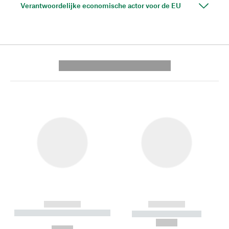
Verantwoordelijke economische actor voor de EU
---------- --------------
------------
------------
----------- ----------- --------
----------- -----------
---
--,-- €