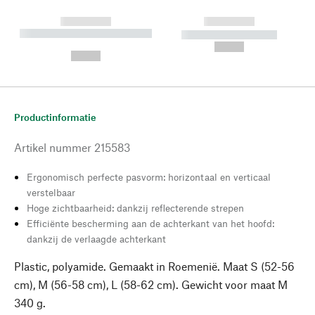
------------
------------
----------- ----------- --------
----------- -----------
---
--,-- €
--,-- €
Productinformatie
Artikel nummer
215583
Ergonomisch perfecte pasvorm: horizontaal en verticaal
verstelbaar
Hoge zichtbaarheid: dankzij reflecterende strepen
Efficiënte bescherming aan de achterkant van het hoofd:
dankzij de verlaagde achterkant
Plastic, polyamide. Gemaakt in Roemenië. Maat S (52-56
cm), M (56-58 cm), L (58-62 cm). Gewicht voor maat M
340 g.