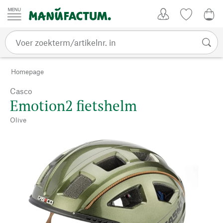
Passer au contenu
Account
Kijklijst
0,0
Homepage
Casco
Emotion2 fietshelm
Olive