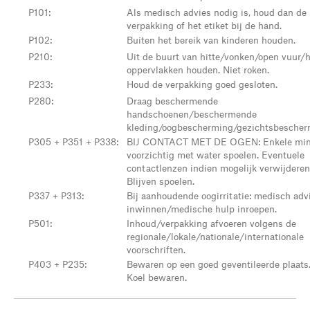
P101
:
Als medisch advies nodig is, houd dan de
verpakking of het etiket bij de hand.
P102
:
Buiten het bereik van kinderen houden.
P210
:
Uit de buurt van hitte/vonken/open vuur/
oppervlakken houden. Niet roken.
P233
:
Houd de verpakking goed gesloten.
P280
:
Draag beschermende
handschoenen/beschermende
kleding/oogbescherming/gezichtsbescher
P305 + P351 + P338
:
BIJ CONTACT MET DE OGEN: Enkele min
voorzichtig met water spoelen. Eventuele
contactlenzen indien mogelijk verwijderen
Blijven spoelen.
P337 + P313
:
Bij aanhoudende oogirritatie: medisch adv
inwinnen/medische hulp inroepen.
P501
:
Inhoud/verpakking afvoeren volgens de
regionale/lokale/nationale/internationale
voorschriften.
P403 + P235
:
Bewaren op een goed geventileerde plaats
Koel bewaren.