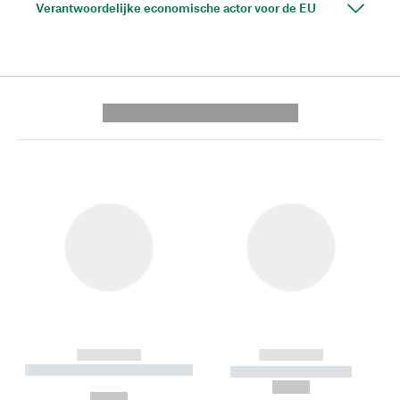
Verantwoordelijke economische actor voor de EU
---------- --------------
------------
------------
----------- ----------- --------
----------- -----------
---
--,-- €
--,-- €