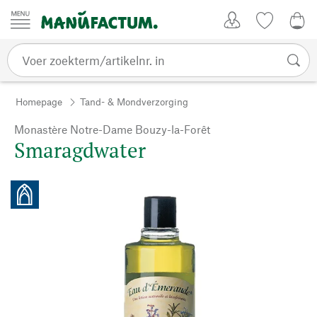
Passer au contenu
Account
Kijklijst
0,0
Homepage
Tand- & Mondverzorging
Monastère Notre-Dame Bouzy-la-Forêt
Smaragdwater