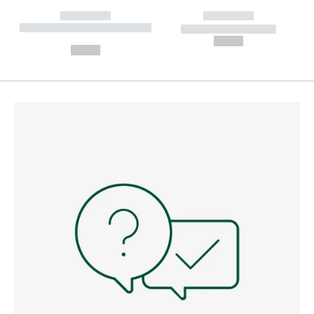
------------
------------
----------- ----------- --------
----------- -----------
---
--,-- €
--,-- €