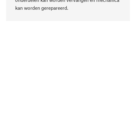
Naar boven
kan worden gerepareerd.
Bewust
Bij onze productkeuze staat de duurzaamheid
centraal. Wij kiezen voor natuurlijke
bestanddelen en materialen, die kunnen worden
verzorgd, evenals op een efficiënt gebruik van
hulpbronnen en sociaal aanvaardbare productie.
Geselecteerd
Als uw competente partner werken wij