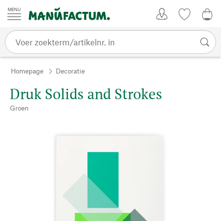
Passer au contenu
Account
Kijklijst
0,0
Homepage
Decoratie
Druk Solids and Strokes
Groen