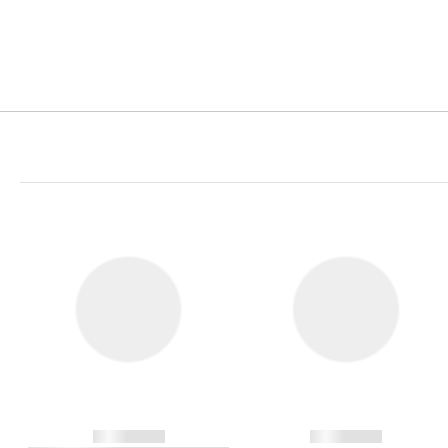
------------
------------