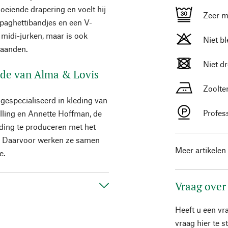
loeiende drapering en voelt hij
Zeer m
spaghettibandjes en een V-
midi-jurken, maar is ook
Niet b
maanden.
Niet d
mode van Alma & Lovis
Zoolte
gespecialiseerd in kleding van
Profes
illing en Annette Hoffman, de
eding te produceren met het
. Daarvoor werken ze samen
Meer artikelen
e.
Vraag over
Heeft u een vr
vraag hier te 