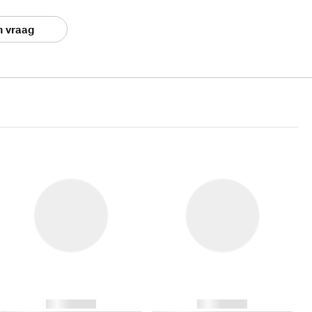
n vraag
------------
------------