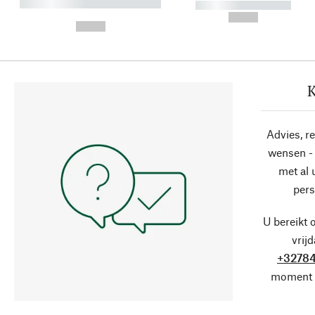
----------- ----------- ----------
----------- -----------
-
--,-- €
--,-- €
K
Advies, r
wensen - 
met al
pers
U bereikt 
vrij
+32784
moment