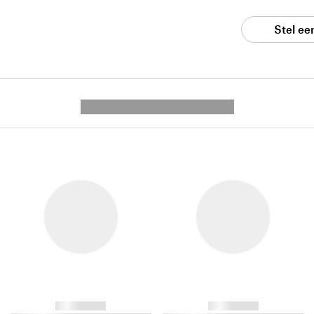
Stel ee
---------- --------------
------------
------------