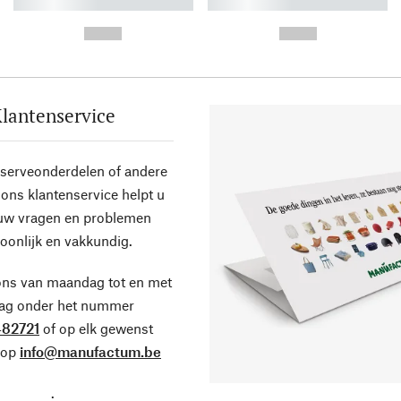
----------- ----------- ----------
----------- ----------- ----------
-
-
--,-- €
--,-- €
lantenservice
eserveonderdelen of andere
ons klantenservice helpt u
 uw vragen en problemen
oonlijk en vakkundig.
ons van maandag tot en met
dag onder het nummer
82721
of op elk gewenst
 op
info@manufactum.be
.