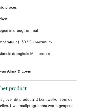
ild proces
leken
rogen in droogtrommel
mperatuur ( 150 °C ) maximum
sionele droogkuis Mild proces
 van
Alma ＆ Lovis
 het product
aag over dit product? U bent welkom om de
stellen. Uw e-mailprogramma wordt geopend.