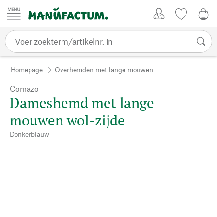
Passer au contenu
Account
Kijklijst
0,0
Homepage
Overhemden met lange mouwen
Comazo
Dameshemd met lange
mouwen wol-zijde
Donkerblauw