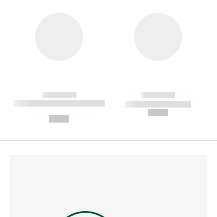
------------
------------
----------- ----------- --------
----------- -----------
---
--,-- €
--,-- €