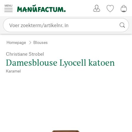
Passer au contenu
Account
Kijklijst
0,0
Homepage
Blouses
Christiane Strobel
Damesblouse Lyocell katoen
Karamel