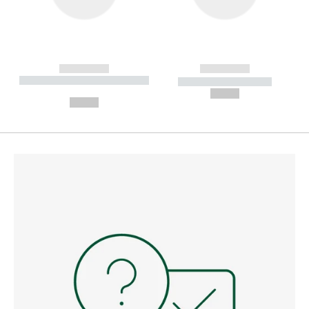
------------
------------
----------- ----------- --------
----------- -----------
---
--,-- €
--,-- €