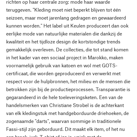
richten op haar centrale zorg: mode haar waarde
teruggeven. "Kleding moet niet beperkt blijven tot één
seizoen, maar moet jarenlang gedragen en gewaardeerd
kunnen worden." Het label uit Keulen produceert dan ook
eerlijke mode van natuurlijke materialen die dankzij de
kwaliteit en het tijdloze design de kortstondige trends
gemakkelijk overleven. De collecties, die tot stand komen
in het kader van een sociaal project in Marokko, maken
voornamelijk gebruik van katoen en wol met GOTS-
certificaat, die worden geproduceerd en verwerkt met
respect voor de hulpbronnen, het milieu en de mensen die
betrokken zijn bij de productieprocessen. Transparantie is
gegarandeerd in de hele toeleveringsketen. Een van de
handelsmerken van Christiane Strobel is de achterkant
van elk kledingstuk met handgeborduurde driehoeken, de
zogenaamde "darts", waarvan sommige in traditionele
Fassi-stijl zijn geborduurd. Dit maakt elk item, of het nu
een broek, jurk, T-shirt of jas is, uniek met de