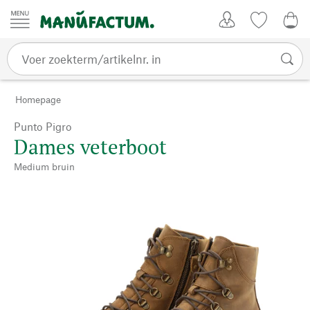
Passer au contenu
Account
Kijklijst
0,0
Homepage
Punto Pigro
Dames veterboot
Medium bruin