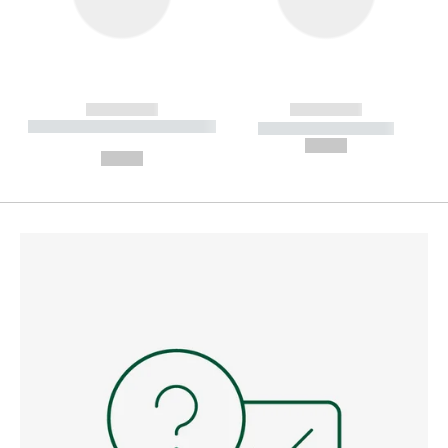
------------
------------
----------- ----------- --------
----------- -----------
---
--,-- €
--,-- €