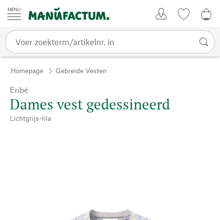
Passer au contenu
Account
Kijklijst
0,0
Homepage
Gebreide Vesten
Eribé
Dames vest gedessineerd
Lichtgrijs-lila