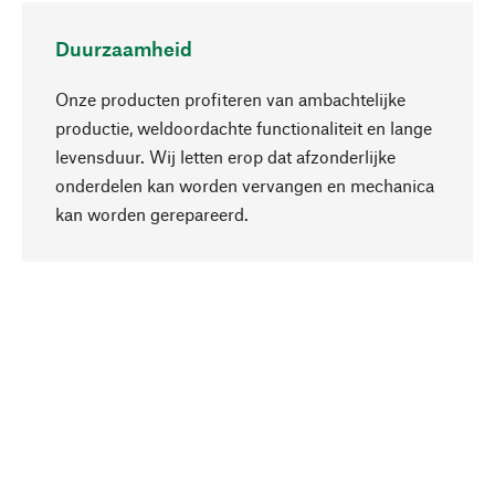
Duurzaamheid
Onze producten profiteren van ambachtelijke
productie, weldoordachte functionaliteit en lange
levensduur. Wij letten erop dat afzonderlijke
onderdelen kan worden vervangen en mechanica
Naar boven
kan worden gerepareerd.
Bewust
Bij onze productkeuze staat de duurzaamheid
centraal. Wij kiezen voor natuurlijke
bestanddelen en materialen, die kunnen worden
verzorgd, evenals op een efficiënt gebruik van