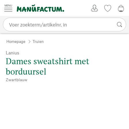
Passer au contenu
Account
Kijklijst
0,0
Homepage
Truien
Lanius
Dames sweatshirt met
borduursel
Zwartblauw