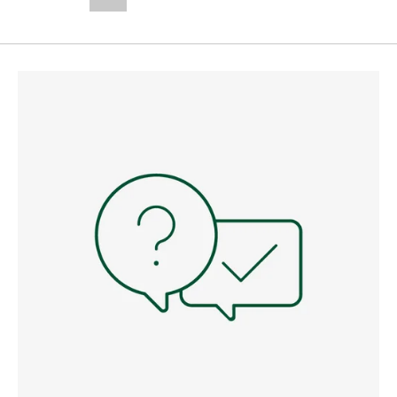
--,-- €