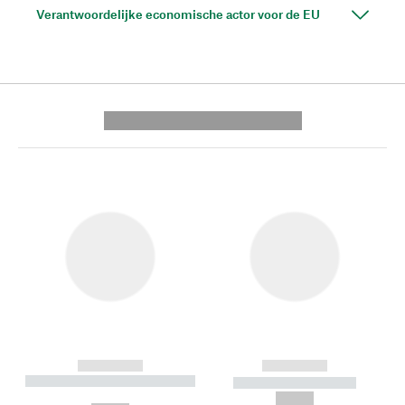
Verantwoordelijke economische actor voor de EU
---------- --------------
------------
------------
----------- ----------- --------
----------- -----------
---
--,-- €