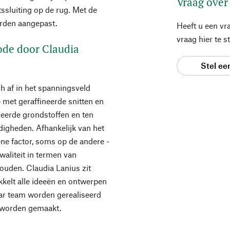
Vraag over
tssluiting op de rug. Met de
worden aangepast.
Heeft u een vr
vraag hier te 
Mode door Claudia
Stel ee
h af in het spanningsveld
 met geraffineerde snitten en
ceerde grondstoffen en ten
digheden. Afhankelijk van het
ne factor, soms op de andere -
waliteit in termen van
ouden. Claudia Lanius zit
kkelt alle ideeën en ontwerpen
aar team worden gerealiseerd
n worden gemaakt.