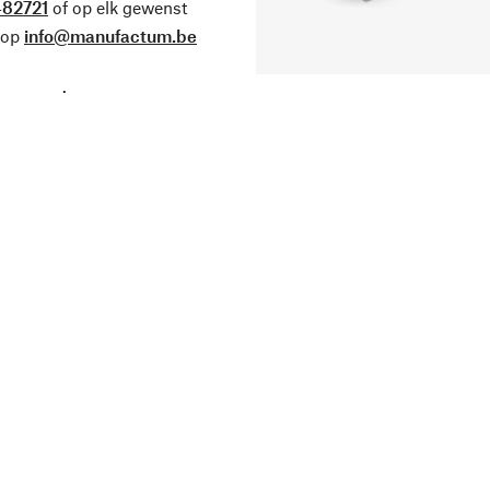
82721
of op elk gewenst
 op
info@manufactum.be
.