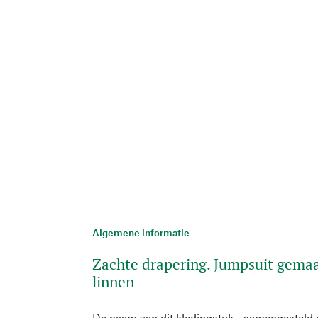
Algemene informatie
Zachte drapering. Jumpsuit gem
linnen
De naam van dit kledingstuk - samengesteld ui