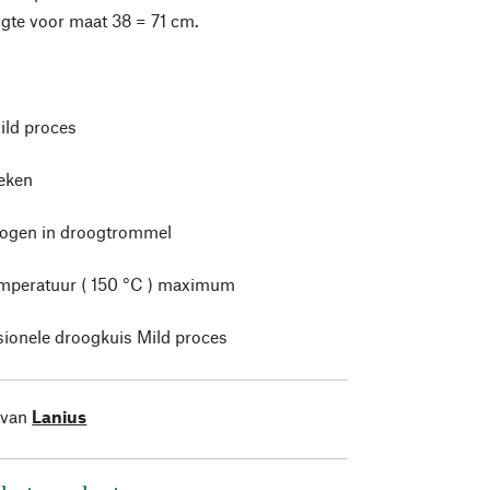
gte voor maat 38 = 71 cm.
ild proces
leken
rogen in droogtrommel
mperatuur ( 150 °C ) maximum
sionele droogkuis Mild proces
 van
Lanius