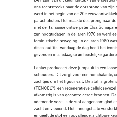
ons rechtstreeks naar de oorsprong van zijn
werd in het begin van de 20e eeuw ontwikkeld
parachutisten. Het maakte de sprong naar de
met de Italiaanse ontwerpster Elsa Schiaparel
zijn hoogtijdagen in de jaren 1970 en werd e
feministische beweging. In de jaren 1980 was
disco-outfits. Vandaag de dag heeft het iconi
gevonden in alledaagse en feestelijke garder
Lanius produceert deze jumpsuit in een loss
schouders. Dit zorgt voor een nonchalante, 
zachtjes om het figuur valt. De stof is grote
(TENCEL™), een regeneratieve cellulosevezel 
afkomstig is van gecontroleerde bronnen. Dan
ademende vezel is de stof aangenaam glad en 
zacht en vloeiend. Het linnengehalte verste
en geeft de stof een opvallende, zichtbare ke