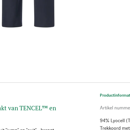
Productinformat
aakt van TENCEL™ en
Artikel numme
94% Lyocell (T
Trekkoord met 
t "jump" en "suit" - brengt