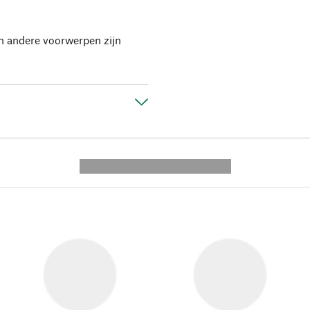
en andere voorwerpen zijn
---------- --------------