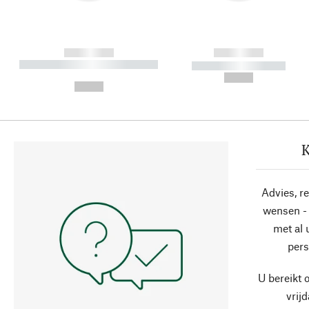
------------
------------
----------- ----------- ----------
----------- -----------
-
--,-- €
--,-- €
K
Advies, r
wensen - 
met al
pers
U bereikt 
vrij