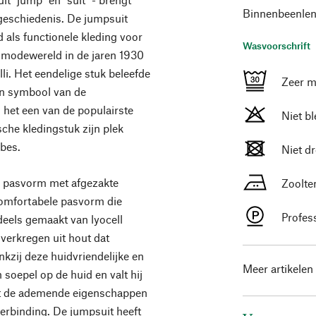
Binnenbeenlen
 geschiedenis. De jumpsuit
 als functionele kleding voor
Wasvoorschrift
 modewereld in de jaren 1930
li. Het eendelige stuk beleefde
Zeer m
en symbool van de
 het een van de populairste
Niet b
sche kledingstuk zijn plek
obes.
Niet d
e pasvorm met afgezakte
Zoolte
comfortabele pasvorm die
Profes
ndeels gemaakt van lyocell
verkregen uit hout dat
kzij deze huidvriendelijke en
Meer artikelen
soepel op de huid en valt hij
rkt de ademende eigenschappen
perbinding. De jumpsuit heeft