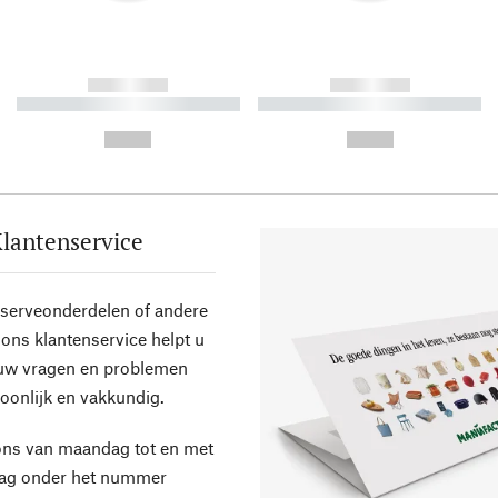
------------
------------
----------- ----------- ----------
----------- ----------- ----------
-
-
--,-- €
--,-- €
lantenservice
eserveonderdelen of andere
ons klantenservice helpt u
 uw vragen en problemen
oonlijk en vakkundig.
ons van maandag tot en met
dag onder het nummer