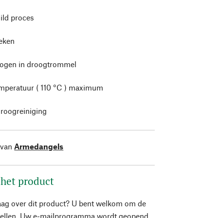
ild proces
leken
rogen in droogtrommel
mperatuur ( 110 °C ) maximum
roogreiniging
 van
Armedangels
 het product
aag over dit product? U bent welkom om de
stellen. Uw e-mailprogramma wordt geopend.