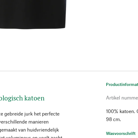
Productinformat
ologisch katoen
Artikel numme
100% katoen. 
ze gebreide jurk het perfecte
98 cm.
verschillende manieren
gemaakt van huidvriendelijk
Wasvoorschrift
niet volumineus en voelt zacht