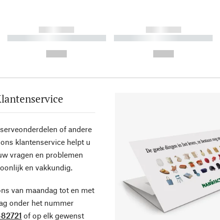
------------
------------
----------- ----------- ----------
----------- ----------- ----------
-
-
--,-- €
--,-- €
lantenservice
eserveonderdelen of andere
ons klantenservice helpt u
 uw vragen en problemen
oonlijk en vakkundig.
ons van maandag tot en met
dag onder het nummer
82721
of op elk gewenst