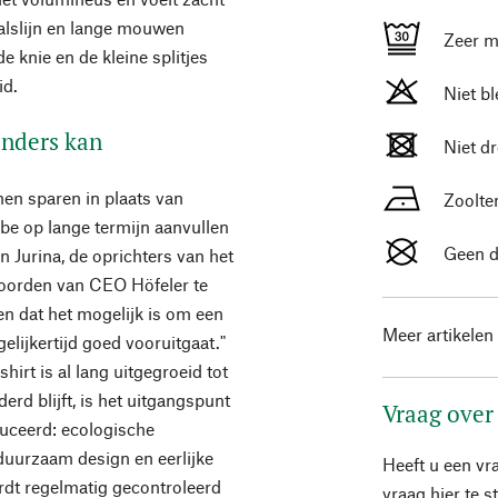
halslijn en lange mouwen
Zeer m
 knie en de kleine splitjes
id.
Niet b
anders kan
Niet d
en sparen in plaats van
Zoolte
be op lange termijn aanvullen
Geen d
n Jurina, de oprichters van het
woorden van CEO Höfeler te
zen dat het mogelijk is om een
Meer artikelen
gelijkertijd goed vooruitgaat."
irt is al lang uitgegroeid tot
erd blijft, is het uitgangspunt
Vraag over
uceerd: ecologische
 duurzaam design en eerlijke
Heeft u een vr
dt regelmatig gecontroleerd
vraag hier te 