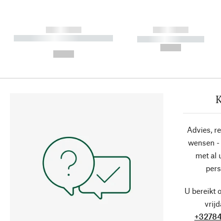
------------
------------
----------- ----------- ----------
----------- -----------
-
--,-- €
--,-- €
K
Advies, r
wensen - 
met al
pers
U bereikt 
vrij
+32784