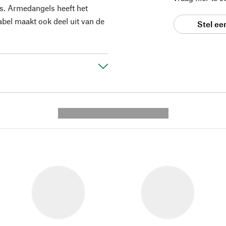
es. Armedangels heeft het
bel maakt ook deel uit van de
Stel ee
---------- --------------