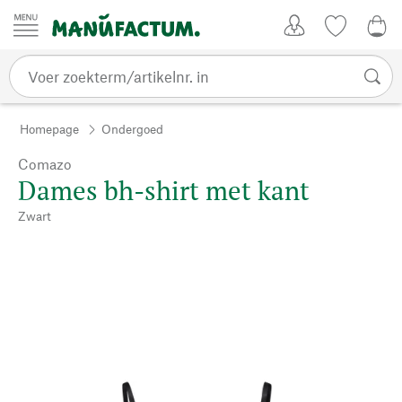
Passer au contenu
Account
Kijklijst
0,0
Homepage
Ondergoed
Comazo
Dames bh-shirt met kant
Zwart