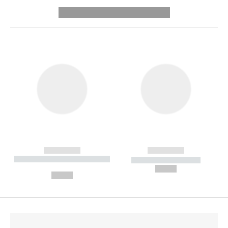
---------- --------------
------------
------------
----------- ----------- --------
----------- -----------
---
--,-- €
--,-- €