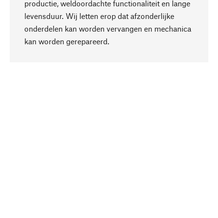
productie, weldoordachte functionaliteit en lange
levensduur. Wij letten erop dat afzonderlijke
onderdelen kan worden vervangen en mechanica
Naar boven
kan worden gerepareerd.
Bewust
Bij onze productkeuze staat de duurzaamheid
centraal. Wij kiezen voor natuurlijke
bestanddelen en materialen, die kunnen worden
verzorgd, evenals op een efficiënt gebruik van
hulpbronnen en sociaal aanvaardbare productie.