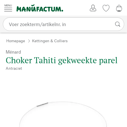
Passer au contenu
Account
Kijklijst
0,0
Homepage
Kettingen & Colliers
Ménard
Choker Tahiti gekweekte parel
Antraciet