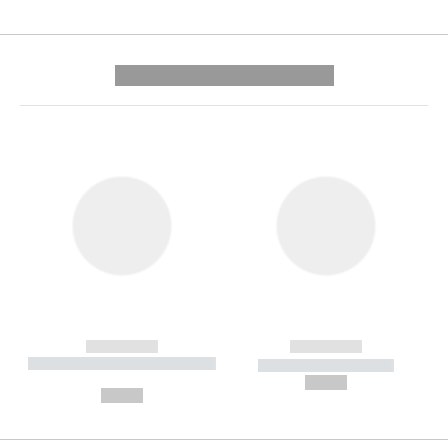
---------- --------------
------------
------------
----------- ----------- --------
----------- -----------
---
--,-- €
--,-- €