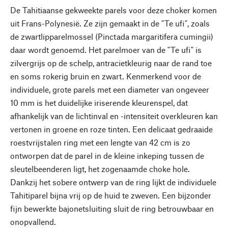
De Tahitiaanse gekweekte parels voor deze choker komen
uit Frans-Polynesië. Ze zijn gemaakt in de "Te ufi", zoals
de zwartlipparelmossel (Pinctada margaritifera cumingii)
daar wordt genoemd. Het parelmoer van de "Te ufi" is
zilvergrijs op de schelp, antracietkleurig naar de rand toe
en soms rokerig bruin en zwart. Kenmerkend voor de
individuele, grote parels met een diameter van ongeveer
10 mm is het duidelijke iriserende kleurenspel, dat
afhankelijk van de lichtinval en -intensiteit overkleuren kan
vertonen in groene en roze tinten. Een delicaat gedraaide
roestvrijstalen ring met een lengte van 42 cm is zo
ontworpen dat de parel in de kleine inkeping tussen de
sleutelbeenderen ligt, het zogenaamde choke hole.
Dankzij het sobere ontwerp van de ring lijkt de individuele
Tahitiparel bijna vrij op de huid te zweven. Een bijzonder
fijn bewerkte bajonetsluiting sluit de ring betrouwbaar en
onopvallend.