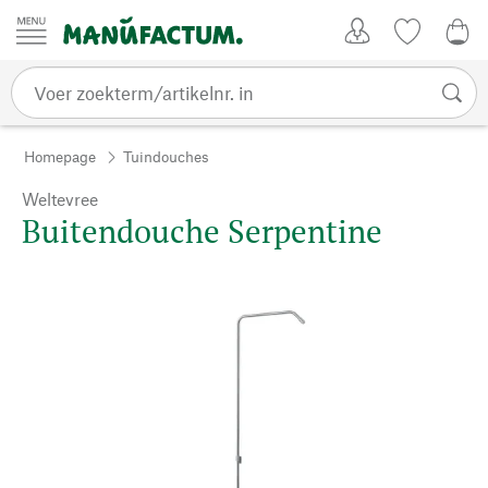
Passer au contenu
Account
Kijklijst
0,0
Homepage
Tuindouches
Weltevree
Buitendouche Serpentine