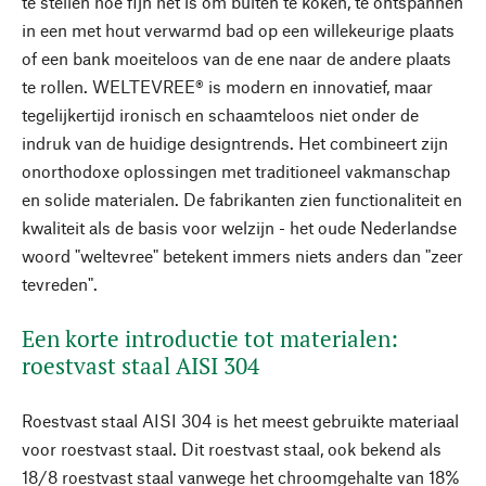
te stellen hoe fijn het is om buiten te koken, te ontspannen
in een met hout verwarmd bad op een willekeurige plaats
of een bank moeiteloos van de ene naar de andere plaats
te rollen. WELTEVREE® is modern en innovatief, maar
tegelijkertijd ironisch en schaamteloos niet onder de
indruk van de huidige designtrends. Het combineert zijn
onorthodoxe oplossingen met traditioneel vakmanschap
en solide materialen. De fabrikanten zien functionaliteit en
kwaliteit als de basis voor welzijn - het oude Nederlandse
woord "weltevree" betekent immers niets anders dan "zeer
tevreden".
Een korte introductie tot materialen:
roestvast staal AISI 304
Roestvast staal AISI 304 is het meest gebruikte materiaal
voor roestvast staal. Dit roestvast staal, ook bekend als
18/8 roestvast staal vanwege het chroomgehalte van 18%