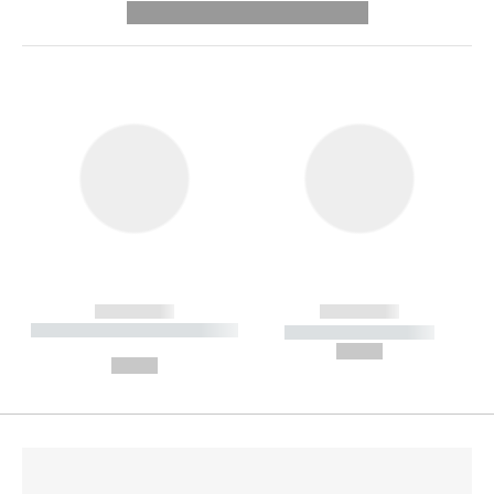
---------- --------------
------------
------------
----------- ----------- --------
----------- -----------
---
--,-- €
--,-- €