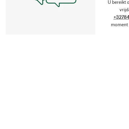
U bereikt 
vrij
+32784
moment