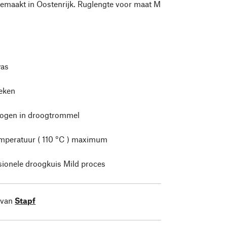
aakt in Oostenrijk. Ruglengte voor maat M
as
leken
rogen in droogtrommel
mperatuur ( 110 °C ) maximum
sionele droogkuis Mild proces
 van
Stapf