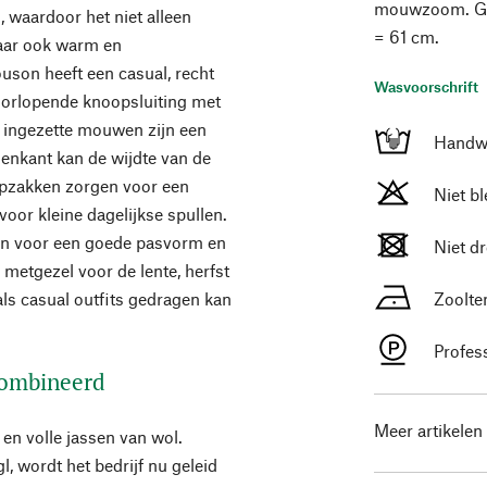
mouwzoom. Gem
 waardoor het niet alleen
= 61 cm.
aar ook warm en
uson heeft een casual, recht
Wasvoorschrift
oorlopende knoopsluiting met
 ingezette mouwen zijn een
Handw
nenkant kan de wijdte van de
epzakken zorgen voor een
Niet b
voor kleine dagelijkse spullen.
n voor een goede pasvorm en
Niet d
etgezel voor de lente, herfst
als casual outfits gedragen kan
Zoolte
Profes
ecombineerd
Meer artikelen
 en volle jassen van wol.
, wordt het bedrijf nu geleid