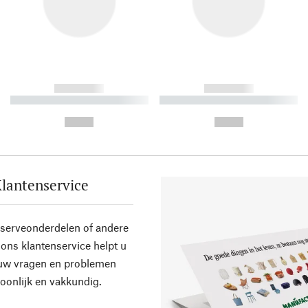
------------
------------
----------- ----------- ----------
----------- ----------- ----------
-
-
--,-- €
--,-- €
lantenservice
eserveonderdelen of andere
ons klantenservice helpt u
 uw vragen en problemen
oonlijk en vakkundig.