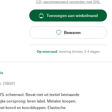
CO₂-gecompenseerd verzenden met DHL
Toevoegen aan winkelmand
Bewaren
Op voorraad
,
levering binnen 3-4 dagen
ie
r
218001
% scheerwol. Bevat niet uit textiel bestaande
lijke oorsprong: leren label. Metalen knopen.
et koord en koorddoppen. Elastische