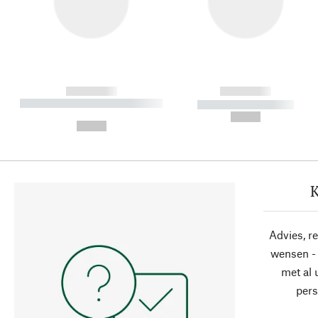
------------
------------
----------- ----------- ----------
----------- -----------
-
--,-- €
--,-- €
K
Advies, r
wensen - 
met al
pers