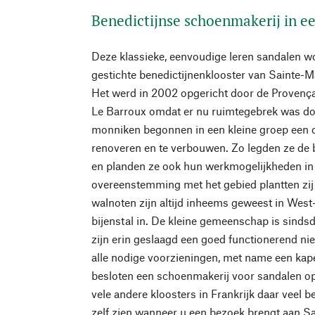
Benedictijnse schoenmakerij in ee
Deze klassieke, eenvoudige leren sandalen w
gestichte benedictijnenklooster van Sainte-Ma
Het werd in 2002 opgericht door de Provença
Le Barroux omdat er nu ruimtegebrek was do
monniken begonnen in een kleine groep een o
renoveren en te verbouwen. Zo legden ze de 
en planden ze ook hun werkmogelijkheden in 
overeenstemming met het gebied plantten z
walnoten zijn altijd inheems geweest in West-F
bijenstal in. De kleine gemeenschap is sinds
zijn erin geslaagd een goed functionerend ni
alle nodige voorzieningen, met name een ka
besloten een schoenmakerij voor sandalen op 
vele andere kloosters in Frankrijk daar veel 
zelf zien wanneer u een bezoek brengt aan Sa