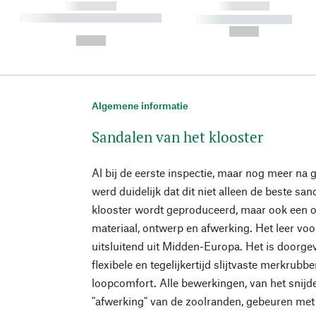
------------
------------
----------- ----------- ----------
----------- -----------
-
--,-- €
--,-- €
Algemene informatie
Sandalen van het klooster
Al bij de eerste inspectie, maar nog meer na g
werd duidelijk dat dit niet alleen de beste sa
klooster wordt geproduceerd, maar ook een 
materiaal, ontwerp en afwerking. Het leer vo
uitsluitend uit Midden-Europa. Het is doorgeve
flexibele en tegelijkertijd slijtvaste merkrubb
loopcomfort. Alle bewerkingen, van het snijden
"afwerking" van de zoolranden, gebeuren met