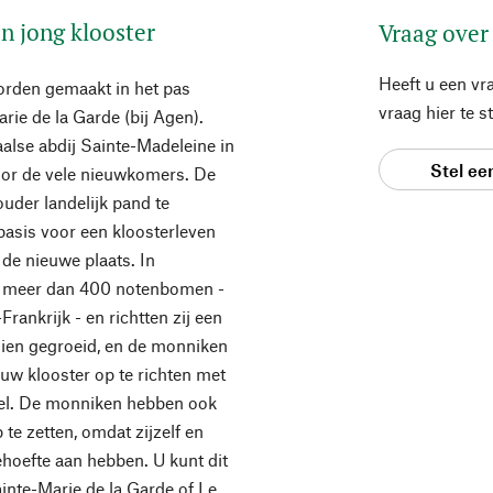
n jong klooster
Vraag over
Heeft u een vr
orden gemaakt in het pas
vraag hier te 
rie de la Garde (bij Agen).
alse abdij Sainte-Madeleine in
Stel ee
or de vele nieuwkomers. De
uder landelijk pand te
basis voor een kloosterleven
de nieuwe plaats. In
ij meer dan 400 notenbomen -
rankrijk - en richtten zij een
dien gegroeid, en de monniken
euw klooster op te richten met
pel. De monniken hebben ook
te zetten, omdat zijzelf en
behoefte aan hebben. U kunt dit
inte-Marie de la Garde of Le