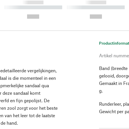
------------
------------
----------- ----------- ----------
----------- ----------- ----------
-
-
--,-- €
--,-- €
Productinformat
Artikel numme
Band (breedte 
edetailleerde vergelijkingen,
gelooid, doorg
ndaal is die momenteel in een
Gemaakt in Fra
opmerkelijke sandaal qua
g.
or deze sandaal komt
rfd en fijn gepolijst. De
Runderleer, pl
eren zool zorgt voor het beste
Gewicht per pa
 van het leer tot de laatste
 de hand.