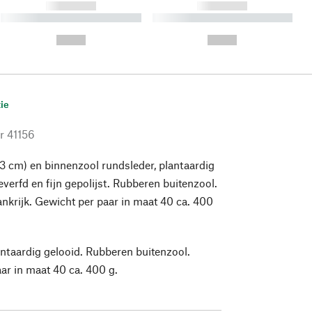
------------
------------
----------- ----------- ----------
----------- ----------- ----------
- -----------
-
--,-- €
--,-- €
ie
r
41156
3 cm) en binnenzool rundsleder, plantaardig
everfd en fijn gepolijst. Rubberen buitenzool.
nkrijk. Gewicht per paar in maat 40 ca. 400
antaardig gelooid. Rubberen buitenzool.
ar in maat 40 ca. 400 g.